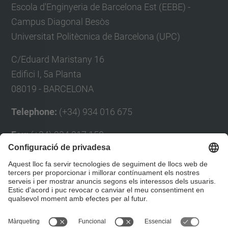
Escola d'Enginyeria de Barcelona Est (EEBE) -
Campus Diagonal Besòs
Universitat Politècnica de Barcelona (UPC)
C/Eduard Maristany 16
Edifici I, 5a Planta
08019 - BARCELONA
Telephone:
(+34) 934 016 675
Fax:
(+34) 934 017 150
E-mail:
Eul
à
lia Planas
Formulari de contacte