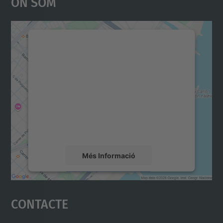
On Som
Necessitem el vostre
consentiment per carregar el
servei Google Maps!
Utilitzem un servei de tercers per incrustar
contingut del mapa que pugui recollir dades
sobre la vostra activitat. Reviseu-ne els
detalls i accepteu el servei per veure el
mapa.
Més Informació
Accepta
Contacte
powered by
Usercentrics Consent
Management Platform